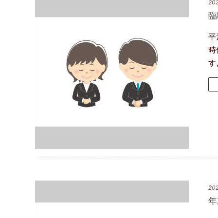
202
臨
平
時
す
202
年