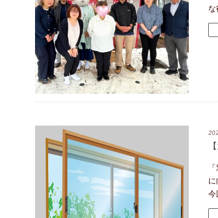
な
202
【
「
に
今