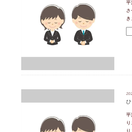
平
さ
き
202
ひ
平
り
り