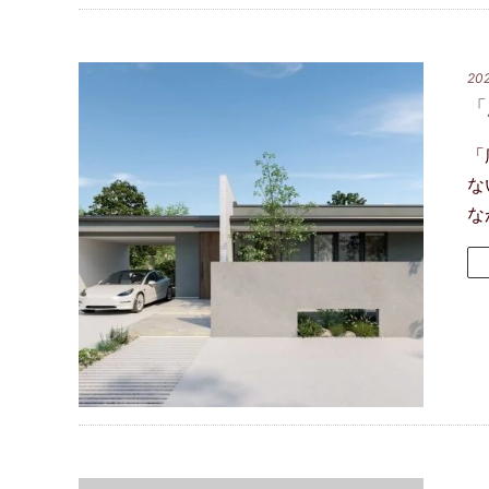
20
「
「
な
な