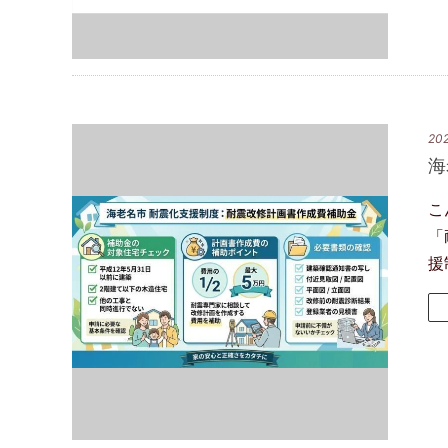
202
海
こ
「
援