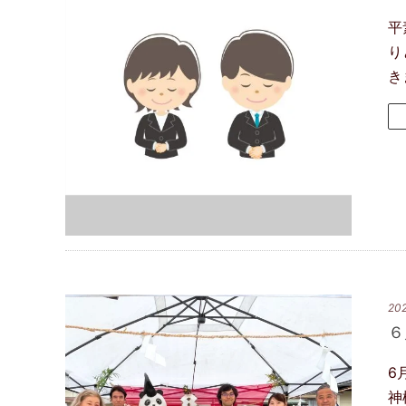
平
り
き
202
６
6
神