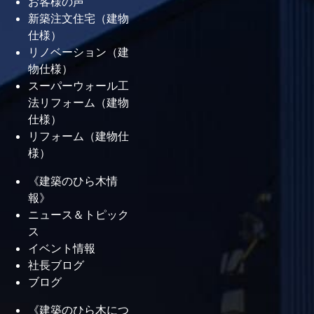
お客様の声
断熱リフォームはどこから始める？
新築注文住宅（建物
窓・天井・床・壁の考え方
仕様）
リノベーション（建
断熱性能が低い家で起こりやすいこ
物仕様）
と。暑さ・寒さ・結露・光熱費の関
スーパーウォール工
法リフォーム（建物
係
仕様）
リフォーム（建物仕
アーカイブ
様）
2026年8月
《建築のひら木情
2026年7月
報》
2026年6月
ニュース＆トピック
2026年5月
ス
2026年4月
イベント情報
2026年3月
社長ブログ
ブログ
2026年2月
2026年1月
《建築のひら木につ