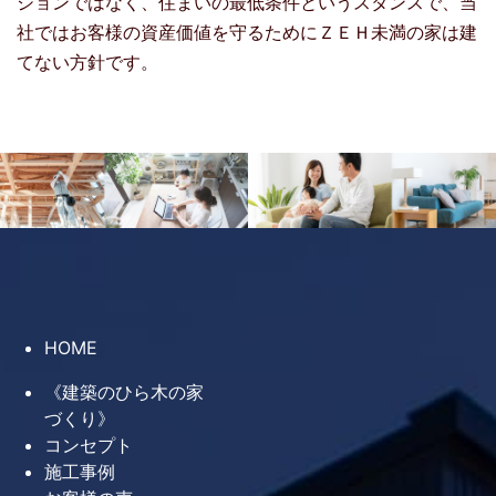
ションではなく、住まいの最低条件というスタンスで、当
社ではお客様の資産価値を守るためにＺＥＨ未満の家は建
てない方針です。
検索:
最近の投稿
夏季休業のお知らせ
HOME
新築だけが、理想の住まいをかなえ
《建築のひら木の家
る方法ではありません
づくり》
断熱性能の高い家は、家族の健康と
コンセプト
施工事例
安心につながる