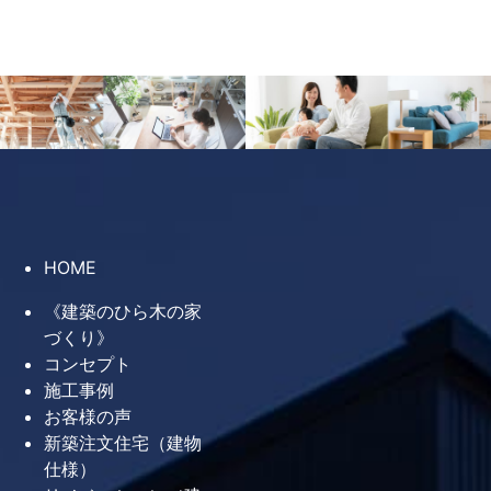
検索:
最近の投稿
夏季休業のお知らせ
HOME
新築だけが、理想の住まいをかなえ
《建築のひら木の家
る方法ではありません
づくり》
断熱性能の高い家は、家族の健康と
コンセプト
施工事例
安心につながる
お客様の声
断熱リフォームはどこから始める？
新築注文住宅（建物
窓・天井・床・壁の考え方
仕様）